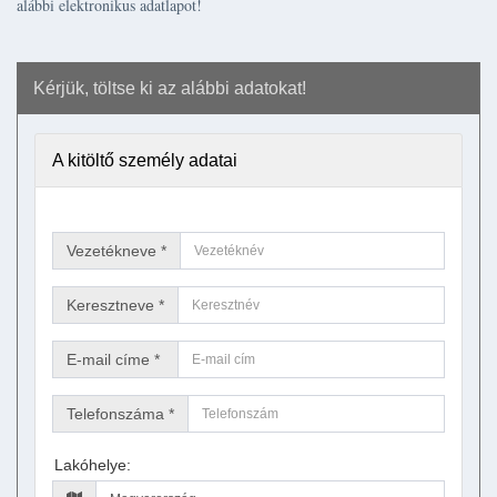
alábbi elektronikus adatlapot!
Kérjük, töltse ki az alábbi adatokat!
A kitöltő személy adatai
Vezetékneve *
Keresztneve *
E-mail címe *
Telefonszáma *
Lakóhelye: