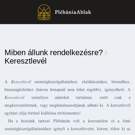
Miben állunk rendelkezésre?
Keresztlevél
A
Keresztlevél
szentségkiszolgáltatáshoz; elsőáldozáshoz, bérmálhoz,
házasságkötéshez (három hónapnál nem lehet régebbi), igényelhető. A
Keresztlevél
személyes adatokat tartalmaz, ezért csak a
megkereszteltetnek, vagy meghatalmazottjának adható ki. A keresztlevél
egyházi célja történő kiállítása térítésmentes!
Ha a hozzánk tartozó Plébánián volt a keresztelése és a fenti
szentségkiszolgáltatásokhoz igényli a keresztlevelet, kérem, töltse ki az