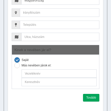
Kinek a nevében jár el?
Saját
Más nevében járok el:
Tovább